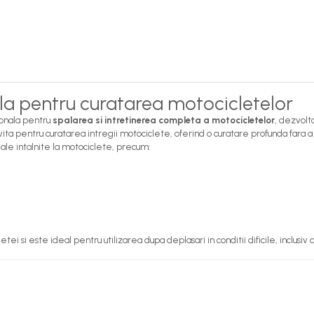
la pentru curatarea motocicletelor
ionala pentru
spalarea si intretinerea completa a motocicletelor
, dezvolt
ivita pentru curatarea intregii motociclete, oferind o curatare profunda fara a
le intalnite la motociclete, precum:
si este ideal pentru utilizarea dupa deplasari in conditii dificile, inclusiv dr