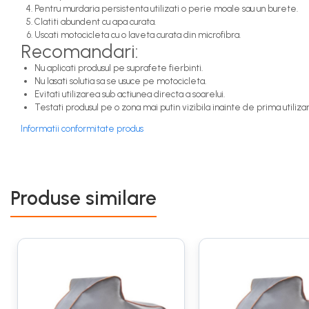
Pentru murdaria persistenta utilizati o perie moale sau un burete.
Scule de mana
Clatiti abundent cu apa curata.
Uscati motocicleta cu o laveta curata din microfibra.
Tester presiune pneuri
Recomandari:
Tester tensiune
Nu aplicati produsul pe suprafete fierbinti.
Nu lasati solutia sa se usuce pe motocicleta.
Uleiuri Auto
Evitati utilizarea sub actiunea directa a soarelui.
Ulei motor
Testati produsul pe o zona mai putin vizibila inainte de prima utiliza
0W-12
Informatii conformitate produs
0W-16
0W-20
0W-8
Produse similare
5W-30
5W-50
Clasic
SAE 50