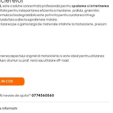
cletelor
L
este o solutie concentrata profesionala pentru
spalarea si intretinerea
ltata pentru indepartarea eficienta a murdariei, prafului, grasimilor,
 Formula sa biodegradabila este potrivita pentru curatarea intregii
funda fara a afecta suprafetele tratate.
ilizarea pe o gama larga de materiale intalnite la motociclete, precum:
.
rea aspectului original al motocicletei si este ideal pentru utilizarea
clusiv drumuri cu praf, noroi sau utilizare off-road.
 IN COS
Ai nevoie de ajutor?
0774560560
 informatii