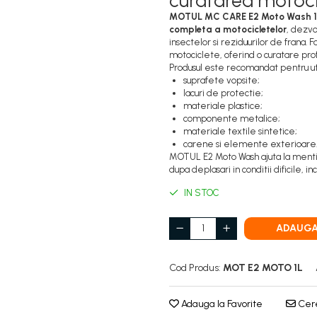
curatarea motoci
MOTUL MC CARE E2 Moto Wash 1
completa a motocicletelor
, dezvo
insectelor si reziduurilor de frana.
motociclete, oferind o curatare pro
Produsul este recomandat pentru ut
suprafete vopsite;
lacuri de protectie;
materiale plastice;
componente metalice;
materiale textile sintetice;
carene si elemente exterioare
MOTUL E2 Moto Wash ajuta la mentine
dupa deplasari in conditii dificile, in
IN STOC
ADAUGA
Cod Produs:
MOT E2 MOTO 1L
Adauga la Favorite
Cere