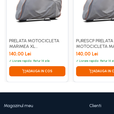
PRELATA MOTOCICLETA
PURESCP PRELATA
MARIMEA XL
MOTOCICLETA MA
280X104X141CM
205X90X120CM
140,00 Lei
140,00 Lei
Magazinul meu
Clienti