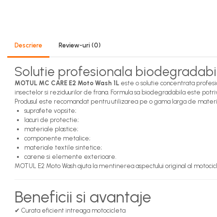
Antigel
Antigel G11
Antigel G12
Antigel G12++
Descriere
Review-uri
(0)
Antigel G13
Solutie profesionala biodegradabi
Antigel VERDE
Lichid de frana
MOTUL MC CARE E2 Moto Wash 1L
este o solutie concentrata profes
insectelor si reziduurilor de frana. Formula sa biodegradabila este potr
DOT 3
Produsul este recomandat pentru utilizarea pe o gama larga de materia
suprafete vopsite;
DOT 4
lacuri de protectie;
DOT 5.1
materiale plastice;
Becuri auto
componente metalice;
materiale textile sintetice;
Becuri LED
carene si elemente exterioare.
Bec W5W
MOTUL E2 Moto Wash ajuta la mentinerea aspectului original al motocicletei 
H4
H7
Beneficii si avantaje
H1
✔ Curata eficient intreaga motocicleta