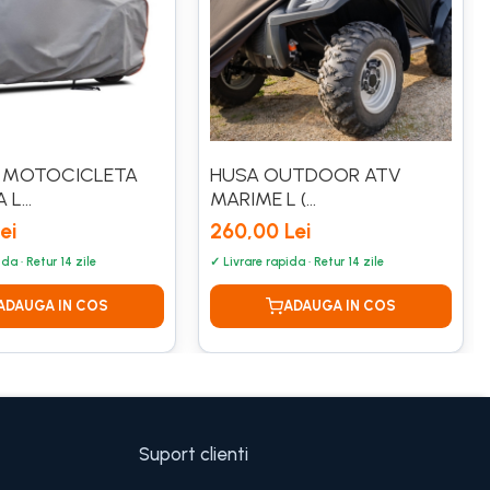
A MOTOCICLETA
HUSA OUTDOOR ATV
 L
MARIME L (
4X127CM
220X125X80CM)
ei
260,00 Lei
Suport clienti