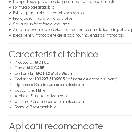
H3
✔ Indeparteaza praful, noroiul, grasimea si urmele de insecte
✔ Formula biodegradabila
H7
✔ Potrivit pentru plastic, metal, vopsea si lac
✔ Protejeaza finisajele motocicletei
Consumabile
✔ Se usuca uniform fara a lasa urme
Kit distributie
✔ Ajuta la prevenirea coroziunii componentelor metalice prin pelicula
✔ Ideal pentru motociclete de strada, touring, enduro si motocross
Kit distributie BMW OE
Intretinere Auto
Caracteristici tehnice
Accesorii
Producator:
MOTUL
Accesorii Parbriz
Gama:
MC CARE
Anvelope si Jante
Cod produs:
MOT E2 Moto Wash
Cod articol:
102997 / 105505
(in functie de ambalaj si piata)
Curatat sistem aer conditionat
Tip produs: Solutie curatare motociclete
Detailing
Capacitate:
1 litru
Ambalaj: Flacon cu pulverizator
Odorizante Auto
Utilizare: Curatare exterior motocicleta
Formula: Biodegradabila
Odorizante Auto BMW OE
Odorizante Paloma
Aplicatii recomandate
Spalare si Ingrijire