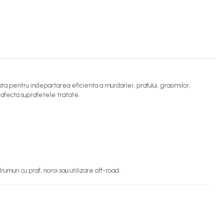
ata pentru indepartarea eficienta a murdariei, prafului, grasimilor,
 afecta suprafetele tratate.
umuri cu praf, noroi sau utilizare off-road.