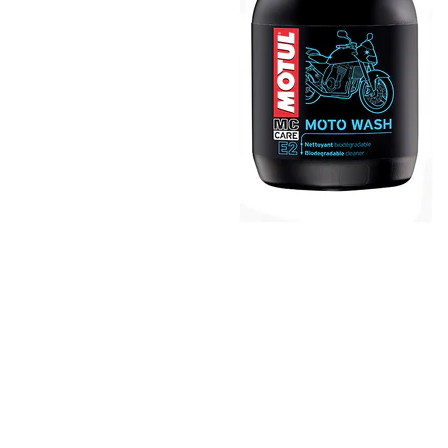
50 Ah
60 Ah
70 Ah
72 Ah
80 Ah
95 Ah
VARTA
74 Ah
Aditivi
AdBlue
Aditiv ulei
Aditivi Benzina
Aditivi Motorina - Diesel
Aditivi transmisie automata