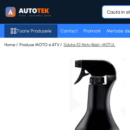
Toate Produsele
Toate Produsele
Contact
Promotii
Metode de
Accesorii Auto
Frigider auto
Home /
Produse MOTO si ATV /
Solutie E2 Moto Wash -MOTUL
Purificator Aer
Senzori de Parcare
Acumulatori
100 Ah
105 Ah
12 Ah
16 AH
18 Ah
5 Ah