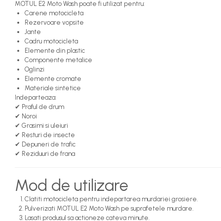
MOTUL E2 Moto Wash poate fi utilizat pentru:
Piese DACIA
Carene motocicleta
Dacia Logan 1
Rezervoare vopsite
Jante
Motorizare 1.2 16 Valve
Cadru motocicleta
Produse de iarna
Elemente din plastic
Solutii de dezghetat
Componente metalice
Oglinzi
Produse MOTO si ATV
Elemente cromate
Materiale sintetice
Huse ATV
Indeparteaza:
Huse MOTO
✔ Praful de drum
✔ Noroi
Intretinere Lant
✔ Grasimi si uleiuri
✔ Resturi de insecte
Intretinere MOTO
✔ Depuneri de trafic
Produse si Echipamente Service
✔ Reziduuri de frana
Auto
Truse
Mod de utilizare
Truse Conectori
Clatiti motocicleta pentru indepartarea murdariei grosiere.
Scule de mana
Pulverizati MOTUL E2 Moto Wash pe suprafetele murdare.
Lasati produsul sa actioneze cateva minute.
Aparat de sablat