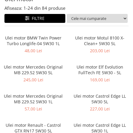
60 Ah
Afiseaza:
1-
24
din
84
produse
70 Ah
FILTRE
72 Ah
80 Ah
Ulei motor BMW Twin Power
Ulei motor Motul 8100 X-
95 Ah
Turbo Longlife-04 5W30 1L
Clean+ 5W30 5L
48,00 Lei
203,00 Lei
VARTA
74 Ah
Ulei motor Mercedes Original
Ulei motor Elf Evolution
Aditivi
MB 229.52 5W30 5L
FullTech FE 5W30 - 5L
AdBlue
245,00 Lei
169,00 Lei
Aditiv ulei
Aditivi Benzina
Ulei motor Mercedes Original
Ulei motor Castrol Edge LL
MB 229.52 5W30 1L
5W30 5L
Aditivi Motorina - Diesel
57,00 Lei
227,00 Lei
Aditivi transmisie automata
Antigel
Ulei motor Renault - Castrol
Ulei motor Castrol Edge LL
GTX RN17 5W30 5L
5W30 1L
Antigel G11