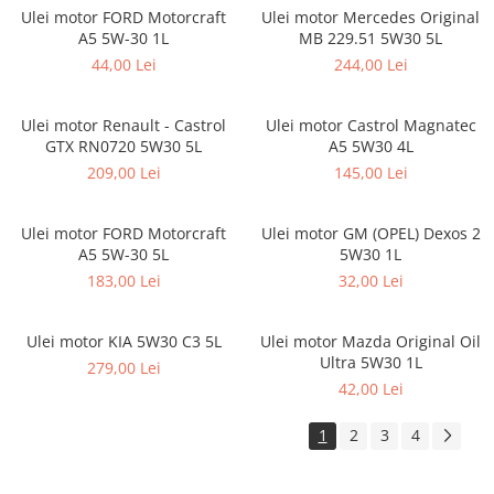
Ulei motor FORD Motorcraft
Ulei motor Mercedes Original
Consumabile
A5 5W-30 1L
MB 229.51 5W30 5L
Kit distributie
44,00 Lei
244,00 Lei
Kit distributie BMW OE
Intretinere Auto
Ulei motor Renault - Castrol
Ulei motor Castrol Magnatec
Accesorii
GTX RN0720 5W30 5L
A5 5W30 4L
209,00 Lei
145,00 Lei
Accesorii Parbriz
Anvelope si Jante
Ulei motor FORD Motorcraft
Ulei motor GM (OPEL) Dexos 2
Curatat sistem aer conditionat
A5 5W-30 5L
5W30 1L
Detailing
183,00 Lei
32,00 Lei
Odorizante Auto
Odorizante Auto BMW OE
Ulei motor KIA 5W30 C3 5L
Ulei motor Mazda Original Oil
Ultra 5W30 1L
Odorizante Paloma
279,00 Lei
42,00 Lei
Spalare si Ingrijire
Piese DACIA
1
2
3
4
Dacia Logan 1
Motorizare 1.2 16 Valve