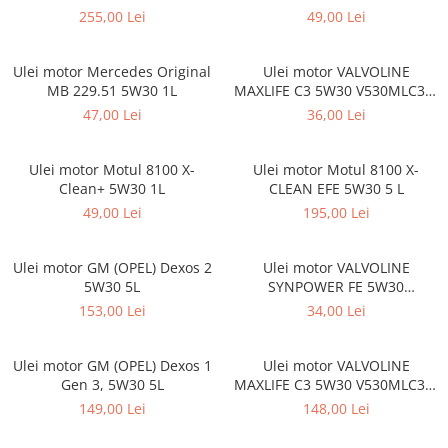
255,00 Lei
49,00 Lei
Antigel G12
Antigel G12++
Ulei motor Mercedes Original
Ulei motor VALVOLINE
Antigel G13
MB 229.51 5W30 1L
MAXLIFE C3 5W30 V530MLC3/1
Antigel VERDE
1L
47,00 Lei
36,00 Lei
Lichid de frana
DOT 3
Ulei motor Motul 8100 X-
Ulei motor Motul 8100 X-
DOT 4
Clean+ 5W30 1L
CLEAN EFE 5W30 5 L
DOT 5.1
49,00 Lei
195,00 Lei
Becuri auto
Becuri LED
Ulei motor GM (OPEL) Dexos 2
Ulei motor VALVOLINE
5W30 5L
SYNPOWER FE 5W30
Bec W5W
V530SPFE/1 1L
153,00 Lei
34,00 Lei
H4
H7
Ulei motor GM (OPEL) Dexos 1
Ulei motor VALVOLINE
H1
Gen 3, 5W30 5L
MAXLIFE C3 5W30 V530MLC3/4
H3
4L
149,00 Lei
148,00 Lei
H7