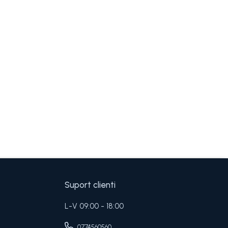
Suport clienti
L-V 09:00 - 18:00
0774560560