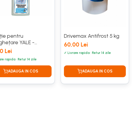
ție pentru
Drivemax Antifrost 5 kg
ghețare YALE -
60,00 Lei
NAX
0 Lei