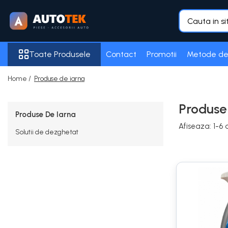
Toate Produsele
Toate Produsele
Contact
Promotii
Metode de
Accesorii Auto
Frigider auto
Home /
Produse de iarna
Purificator Aer
Senzori de Parcare
Produse
Produse De Iarna
Acumulatori
Afiseaza:
1-
6
d
100 Ah
Solutii de dezghetat
105 Ah
12 Ah
16 AH
18 Ah
5 Ah