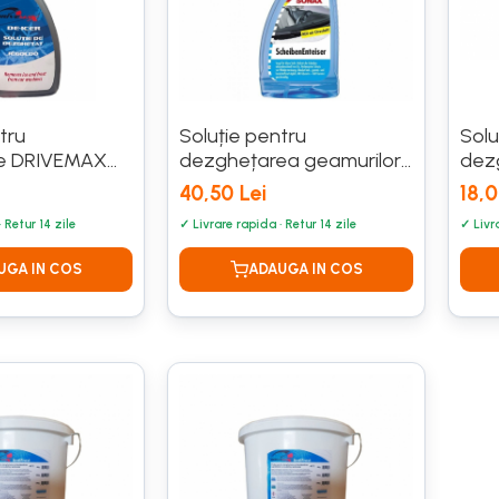
tru
Soluție pentru
Solu
e DRIVEMAX
dezghețarea geamurilor
dez
SONAX - 500 ML
SO
40,50 Lei
18,0