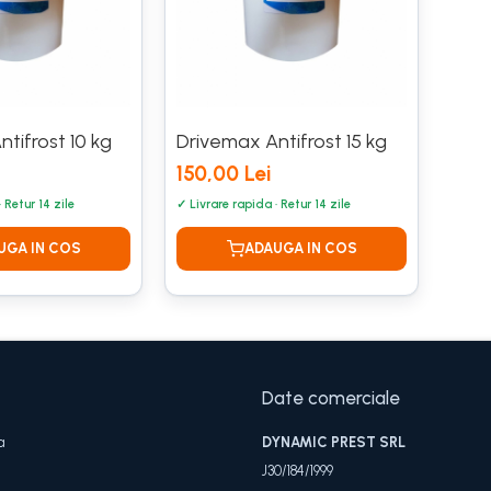
tifrost 10 kg
Drivemax Antifrost 15 kg
150,00 Lei
Date comerciale
a
DYNAMIC PREST SRL
J30/184/1999