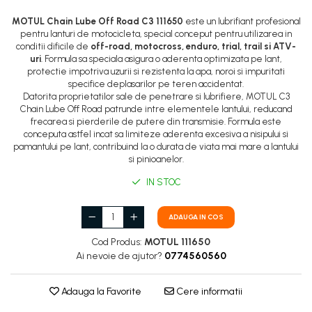
MOTUL Chain Lube Off Road C3 111650
este un lubrifiant profesional
pentru lanturi de motocicleta, special conceput pentru utilizarea in
conditii dificile de
off-road, motocross, enduro, trial, trail si ATV-
uri
. Formula sa speciala asigura o aderenta optimizata pe lant,
protectie impotriva uzurii si rezistenta la apa, noroi si impuritati
specifice deplasarilor pe teren accidentat.
Datorita proprietatilor sale de penetrare si lubrifiere, MOTUL C3
Chain Lube Off Road patrunde intre elementele lantului, reducand
frecarea si pierderile de putere din transmisie. Formula este
conceputa astfel incat sa limiteze aderenta excesiva a nisipului si
pamantului pe lant, contribuind la o durata de viata mai mare a lantului
si pinioanelor.
IN STOC
ADAUGA IN COS
Cod Produs:
MOTUL 111650
Ai nevoie de ajutor?
0774560560
Adauga la Favorite
Cere informatii