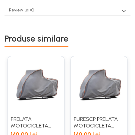
Review-uri
(0)
Produse similare
PRELATA
PURESCP PRELATA
MOTOCICLETA
MOTOCICLETA
MARIMEA XL
MARIMEA S
140,00 Lei
140,00 Lei