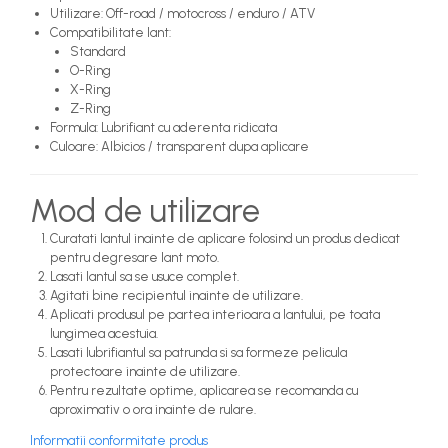
Utilizare: Off-road / motocross / enduro / ATV
Compatibilitate lant:
Standard
O-Ring
X-Ring
Z-Ring
Formula: Lubrifiant cu aderenta ridicata
Culoare: Albicios / transparent dupa aplicare
Mod de utilizare
Curatati lantul inainte de aplicare folosind un produs dedicat
pentru degresare lant moto.
Lasati lantul sa se usuce complet.
Agitati bine recipientul inainte de utilizare.
Aplicati produsul pe partea interioara a lantului, pe toata
lungimea acestuia.
Lasati lubrifiantul sa patrunda si sa formeze pelicula
protectoare inainte de utilizare.
Pentru rezultate optime, aplicarea se recomanda cu
aproximativ o ora inainte de rulare.
Informatii conformitate produs