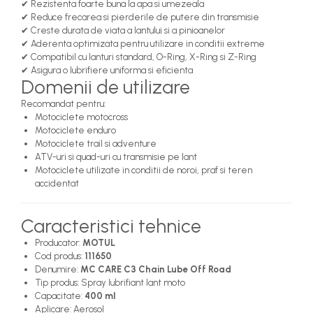
✔ Rezistenta foarte buna la apa si umezeala
✔ Reduce frecarea si pierderile de putere din transmisie
✔ Creste durata de viata a lantului si a pinioanelor
✔ Aderenta optimizata pentru utilizare in conditii extreme
✔ Compatibil cu lanturi standard, O-Ring, X-Ring si Z-Ring
✔ Asigura o lubrifiere uniforma si eficienta
Domenii de utilizare
Recomandat pentru:
Motociclete motocross
Motociclete enduro
Motociclete trail si adventure
ATV-uri si quad-uri cu transmisie pe lant
Motociclete utilizate in conditii de noroi, praf si teren
accidentat
Caracteristici tehnice
Producator:
MOTUL
Cod produs:
111650
Denumire:
MC CARE C3 Chain Lube Off Road
Tip produs: Spray lubrifiant lant moto
Capacitate:
400 ml
Aplicare: Aerosol