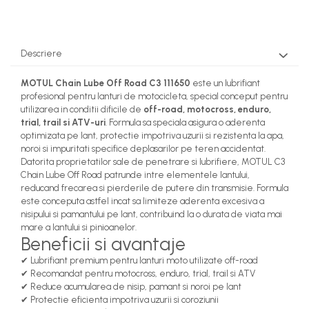
Descriere
MOTUL Chain Lube Off Road C3 111650
este un lubrifiant
profesional pentru lanturi de motocicleta, special conceput pentru
utilizarea in conditii dificile de
off-road, motocross, enduro,
trial, trail si ATV-uri
. Formula sa speciala asigura o aderenta
optimizata pe lant, protectie impotriva uzurii si rezistenta la apa,
noroi si impuritati specifice deplasarilor pe teren accidentat.
Datorita proprietatilor sale de penetrare si lubrifiere, MOTUL C3
Chain Lube Off Road patrunde intre elementele lantului,
reducand frecarea si pierderile de putere din transmisie. Formula
este conceputa astfel incat sa limiteze aderenta excesiva a
nisipului si pamantului pe lant, contribuind la o durata de viata mai
mare a lantului si pinioanelor.
Beneficii si avantaje
✔ Lubrifiant premium pentru lanturi moto utilizate off-road
✔ Recomandat pentru motocross, enduro, trial, trail si ATV
✔ Reduce acumularea de nisip, pamant si noroi pe lant
✔ Protectie eficienta impotriva uzurii si coroziunii