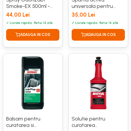
DOT 3
95 Ah
Smoke-EX 500ml -
universala pentru
DOT 4
SONAX
curatarea
VARTA
44,00 Lei
35,00 Lei
suprafetelor auto
DOT 5.1
74 Ah
400ml - SONAX
Balsam pentru
Solutie pentru
curatarea si
curatarea