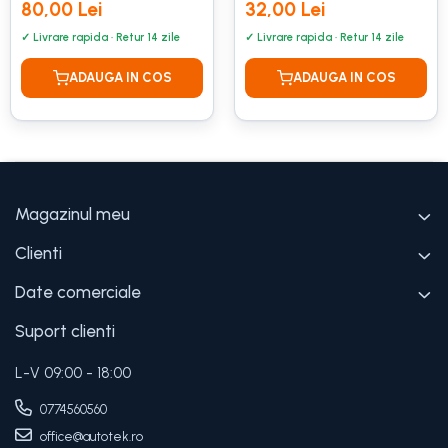
intretinerea
suprafetelor din piele
80,00 Lei
32,00 Lei
suprafetelor din piele
LEATHER CLEAN 500ml
- SONAX
- MOTUL
Magazinul meu
Clienti
Date comerciale
Suport clienti
L-V 09:00 - 18:00
0774560560
office@autotek.ro