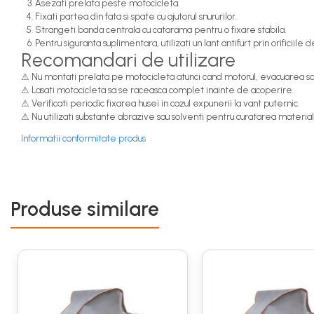
H3
Asezati prelata peste motocicleta.
Fixati partea din fata si spate cu ajutorul snururilor.
H7
Strangeti banda centrala cu catarama pentru o fixare stabila.
Pentru siguranta suplimentara, utilizati un lant antifurt prin orificiile 
Consumabile
Recomandari de utilizare
Kit distributie
⚠ Nu montati prelata pe motocicleta atunci cand motorul, evacuarea sa
⚠ Lasati motocicleta sa se raceasca complet inainte de acoperire.
Kit distributie BMW OE
⚠ Verificati periodic fixarea husei in cazul expunerii la vant puternic.
Intretinere Auto
⚠ Nu utilizati substante abrazive sau solventi pentru curatarea materialu
Accesorii
Informatii conformitate produs
Accesorii Parbriz
Anvelope si Jante
Curatat sistem aer conditionat
Produse similare
Detailing
Odorizante Auto
Odorizante Auto BMW OE
Odorizante Paloma
Spalare si Ingrijire