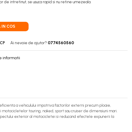
or de intretinut, se usuca rapid si nu retine umezeala.
 IN COS
LCP
Ai nevoie de ajutor?
0774560560
 informatii
cienta a vehiculului impotriva factorilor externi precum ploaie,
motocicletelor touring, naked, sport sau cruiser de dimensiuni mari.
ectului exterior al motocicletei si reducand efectele expunerii la