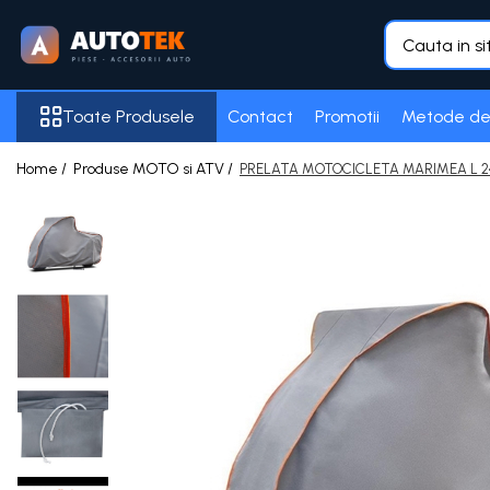
Toate Produsele
Toate Produsele
Contact
Promotii
Metode de
Accesorii Auto
Frigider auto
Home /
Produse MOTO si ATV /
PRELATA MOTOCICLETA MARIMEA L 2
Purificator Aer
Senzori de Parcare
Acumulatori
100 Ah
105 Ah
12 Ah
16 AH
18 Ah
5 Ah