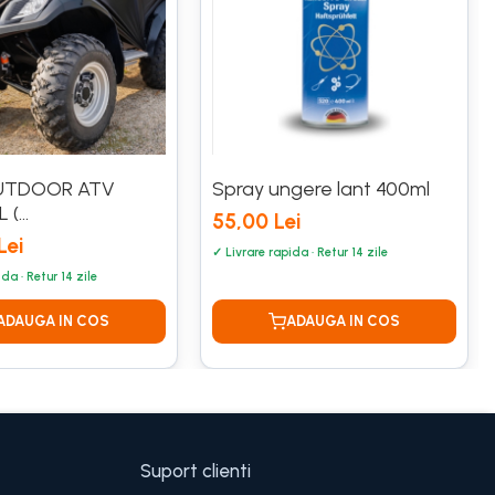
UTDOOR ATV
Spray ungere lant 400ml
 (
55,00 Lei
5X80CM)
Lei
Suport clienti