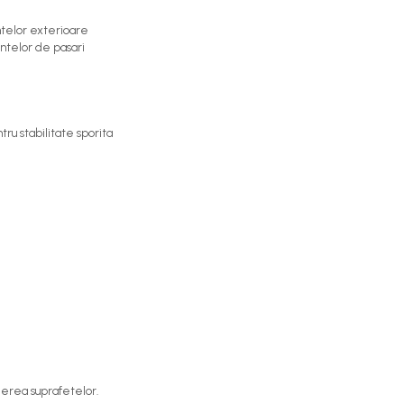
telor exterioare
ntelor de pasari
tru stabilitate sporita
ierea suprafetelor.