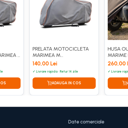
PRELATA MOTOCICLETA
HUSA O
RIMEA S
MARIMEA M
MARIME L
225X104X123CM
220X12
140,00 Lei
260,00 
Date comerciale