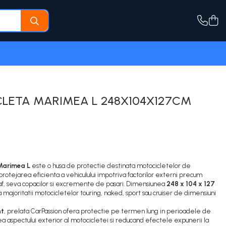
LETA MARIMEA L 248X104X127CM
Marimea L
este o husa de protectie destinata motocicletelor de
rotejarea eficienta a vehiculului impotriva factorilor externi precum
raf, seva copacilor si excremente de pasari. Dimensiunea
248 x 104 x 127
ajoritatii motocicletelor touring, naked, sport sau cruiser de dimensiuni
nt
, prelata CarPassion ofera protectie pe termen lung in perioadele de
ea aspectului exterior al motocicletei si reducand efectele expunerii la