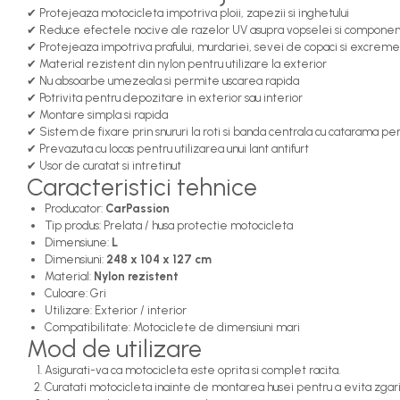
Antigel
✔ Protejeaza motocicleta impotriva ploii, zapezii si inghetului
✔ Reduce efectele nocive ale razelor UV asupra vopselei si componen
Antigel G11
✔ Protejeaza impotriva prafului, murdariei, sevei de copaci si excreme
Antigel G12
✔ Material rezistent din nylon pentru utilizare la exterior
✔ Nu absoarbe umezeala si permite uscarea rapida
Antigel G12++
✔ Potrivita pentru depozitare in exterior sau interior
Antigel G13
✔ Montare simpla si rapida
Antigel VERDE
✔ Sistem de fixare prin snururi la roti si banda centrala cu catarama pen
✔ Prevazuta cu locas pentru utilizarea unui lant antifurt
Lichid de frana
✔ Usor de curatat si intretinut
Caracteristici tehnice
DOT 3
DOT 4
Producator:
CarPassion
Tip produs: Prelata / husa protectie motocicleta
DOT 5.1
Dimensiune:
L
Becuri auto
Dimensiuni:
248 x 104 x 127 cm
Becuri LED
Material:
Nylon rezistent
Culoare: Gri
Bec W5W
Utilizare: Exterior / interior
Compatibilitate: Motociclete de dimensiuni mari
H4
Mod de utilizare
H7
Asigurati-va ca motocicleta este oprita si complet racita.
H1
Curatati motocicleta inainte de montarea husei pentru a evita zgar