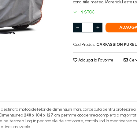
conditiile meteo. Materialul este us
IN STOC
ADAUGA
Cod Produs:
CARPASSION PURE
Adauga la Favorite
Cere
destinata motocicletelor de dimensiuni mari, conceputa pentru protejarea efi
. Dimensiunea
248 x 104 x 127 cm
permite acoperirea completa a majoritatii 
ie pe termen lung in perioadele de stationare, contribuind la mentinerea asp
u retine umezeala.