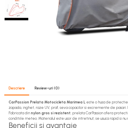
50 Ah
60 Ah
70 Ah
72 Ah
80 Ah
95 Ah
VARTA
74 Ah
Aditivi
AdBlue
Descriere
Review-uri
(0)
Aditiv ulei
Aditivi Benzina
CarPassion Prelata Motocicleta Marimea L
este o husa de protectie 
zapada, inghet, raze UV, praf, seva copacilor si excremente de pasari
Aditivi Motorina - Diesel
Fabricata din
nylon gros si rezistent
, prelata CarPassion ofera protect
conditiile meteo. Materialul este usor de intretinut, se usuca rapid si n
Aditivi transmisie automata
Beneficii si avantaje