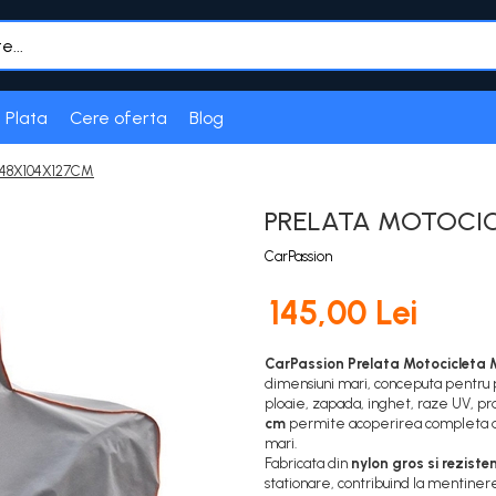
 Plata
Cere oferta
Blog
48X104X127CM
PRELATA MOTOCIC
CarPassion
145,00 Lei
CarPassion Prelata Motocicleta 
dimensiuni mari, conceputa pentru p
ploaie, zapada, inghet, raze UV, p
cm
permite acoperirea completa a m
mari.
Fabricata din
nylon gros si reziste
stationare, contribuind la mentiner