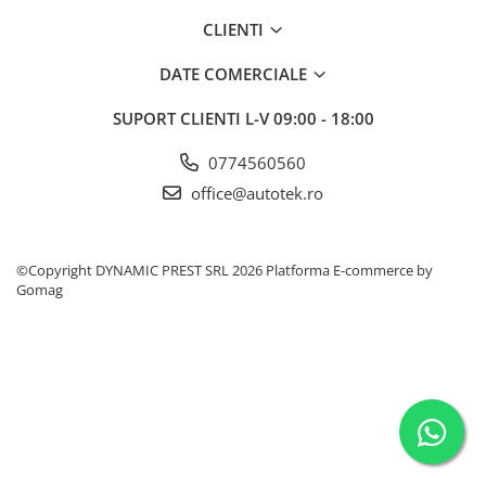
VARTA
DOT 4
CLIENTI
DOT 5.1
74 Ah
DATE COMERCIALE
SUPORT CLIENTI
L-V 09:00 - 18:00
0774560560
office@autotek.ro
©Copyright DYNAMIC PREST SRL 2026
Platforma E-commerce by
Gomag