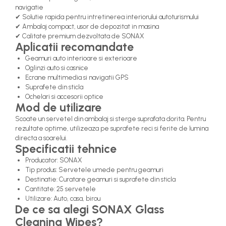
navigatie
✔ Solutie rapida pentru intretinerea interiorului autoturismului
✔ Ambalaj compact, usor de depozitat in masina
✔ Calitate premium dezvoltata de SONAX
Aplicatii recomandate
Geamuri auto interioare si exterioare
Oglinzi auto si casnice
Ecrane multimedia si navigatii GPS
Suprafete din sticla
Ochelari si accesorii optice
Mod de utilizare
Scoate un servetel din ambalaj si sterge suprafata dorita. Pentru
rezultate optime, utilizeaza pe suprafete reci si ferite de lumina
directa a soarelui.
Specificatii tehnice
Producator: SONAX
Tip produs: Servetele umede pentru geamuri
Destinatie: Curatare geamuri si suprafete din sticla
Cantitate: 25 servetele
Utilizare: Auto, casa, birou
De ce sa alegi SONAX Glass
Cleaning Wipes?