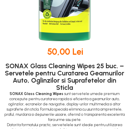
DOT 3
95 Ah
DOT 4
VARTA
DOT 5.1
74 Ah
50,00 Lei
SONAX Glass Cleaning Wipes 25 buc. –
Servetele pentru Curatarea Geamurilor
Auto, Oglinzilor si Suprafetelor din
Sticla
SONAX Glass Cleaning Wipes
sunt servetele umede premium
concepute pentru curatarea rapida si eficienta a geamurilor auto,
oglinzilor, ecranelor de navigatie, display-urilor multimedia si altor
suprafete din sticla. Formula speciala elimina cu usurinta amprentele,
praful, murdaria si depunerile usoare, oferind o transparenta excelenta
fara urme sau pete.
Datorita formatului practic, servetelele sunt ideale pentru utilizarea