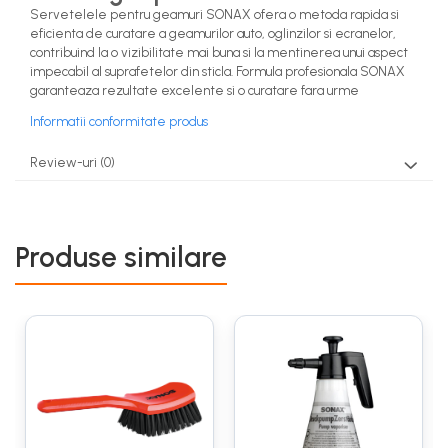
Servetelele pentru geamuri SONAX ofera o metoda rapida si
eficienta de curatare a geamurilor auto, oglinzilor si ecranelor,
contribuind la o vizibilitate mai buna si la mentinerea unui aspect
impecabil al suprafetelor din sticla. Formula profesionala SONAX
garanteaza rezultate excelente si o curatare fara urme
Informatii conformitate produs
Review-uri
(0)
Produse similare