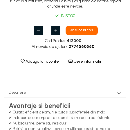
zilnica in autoturism, acasa sau la birou, asigurand o curatare rapida
oriunde este nevoie.
IN STOC
ADAUGA IN COS
Cod Produs:
412000
Ai nevoie de ajutor?
0774560560
Adauga la Favorite
Cere informatii
Descriere
Avantaje si beneficii
✔ Curata eficient geamurile auto si suprafetele din sticla
✔ Indeparteaza amprentele, praful si murdaria persistenta
✔ Nu lasa urme, pete sau reziduuri
✔ Potrivite pentru oglinzi, ecrane multimedia si sisteme de