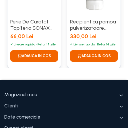
Perie De Curatat
Recipient cu pompa
Tapiteria SONAX
pulverizatoare
491700
SONAX 1.5 L 496900
66,00 Lei
330,00 Lei
Magazinul meu
Clienti
Date comerciale