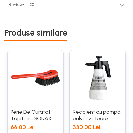
Review-uri
(0)
Produse similare
Perie De Curatat
Recipient cu pompa
Tapiteria SONAX
pulverizatoare
491700
SONAX 1.5 L 496900
66,00 Lei
330,00 Lei