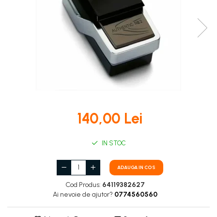
DOT 3
95 Ah
DOT 4
VARTA
DOT 5.1
74 Ah
140,00 Lei
IN STOC
ADAUGA IN COS
Cod Produs:
64119382627
Ai nevoie de ajutor?
0774560560