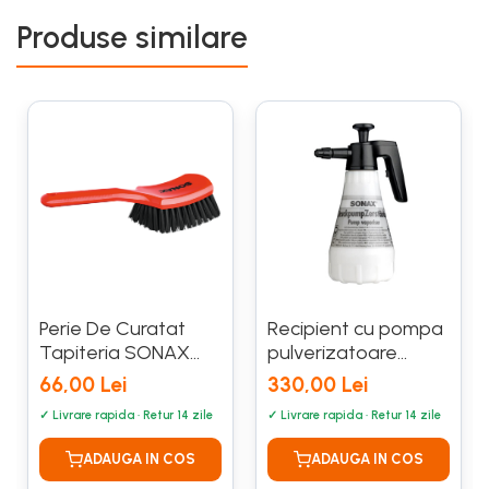
Produse similare
Perie De Curatat
Recipient cu pompa
Tapiteria SONAX
pulverizatoare
491700
SONAX 1.5 L 496900
66,00 Lei
330,00 Lei