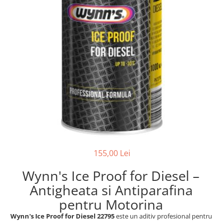
VARTA
DOT 4
DOT 5.1
74 Ah
155,00 Lei
Wynn's Ice Proof for Diesel –
Antigheata si Antiparafina
pentru Motorina
Wynn's Ice Proof for Diesel 22795
este un aditiv profesional pentru