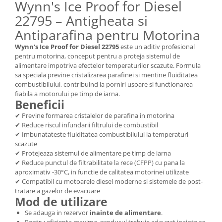
Wynn's Ice Proof for Diesel
22795 – Antigheata si
Antiparafina pentru Motorina
Wynn's Ice Proof for Diesel 22795
este un aditiv profesional
pentru motorina, conceput pentru a proteja sistemul de
alimentare impotriva efectelor temperaturilor scazute. Formula
sa speciala previne cristalizarea parafinei si mentine fluiditatea
combustibilului, contribuind la porniri usoare si functionarea
fiabila a motorului pe timp de iarna.
Beneficii
✔ Previne formarea cristalelor de parafina in motorina
✔ Reduce riscul infundarii filtrului de combustibil
✔ Imbunatateste fluiditatea combustibilului la temperaturi
scazute
✔ Protejeaza sistemul de alimentare pe timp de iarna
✔ Reduce punctul de filtrabilitate la rece (CFPP) cu pana la
aproximativ -30°C, in functie de calitatea motorinei utilizate
✔ Compatibil cu motoarele diesel moderne si sistemele de post-
tratare a gazelor de evacuare
Mod de utilizare
Se adauga in rezervor
inainte de alimentare
.
Pentru eficienta maxima, produsul trebuie adaugat inainte ca