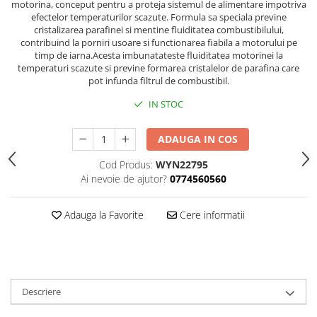
motorina, conceput pentru a proteja sistemul de alimentare impotriva
efectelor temperaturilor scazute. Formula sa speciala previne
cristalizarea parafinei si mentine fluiditatea combustibilului,
contribuind la porniri usoare si functionarea fiabila a motorului pe
timp de iarna.Acesta imbunatateste fluiditatea motorinei la
temperaturi scazute si previne formarea cristalelor de parafina care
pot infunda filtrul de combustibil.
IN STOC
ADAUGA IN COS
Cod Produs:
WYN22795
Ai nevoie de ajutor?
0774560560
Adauga la Favorite
Cere informatii
Descriere