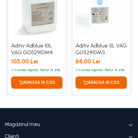
Aditiv Adblue 10L
Aditiv Adblue 5L VAG
VAG G052910M4
G052910M3
105,00 Lei
84,00 Lei
Magazinul meu
Clienti