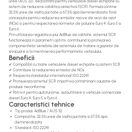
uree (AUS 32), dezvoltata pentru vehiculele diesel echipate cu
sistem de reducere catalitica selectiva (SCR). Formula contine
32,5% uree de inalta puritate si 67,5% apa demineralizata, fiind
conceputa pentru reducerea emisiilor nocive de oxizi de azot
(NOx) si pentru respectarea normelor de poluare Euro 4, Euro 5 si
Euro 6.
Prin utilizarea regulata a unui AdBlue de calitate, sistemul SCR
functioneaza in parametri optimi, contribuind la protejarea
componentelor sensibile ale sistemului de tratare a gazelor de
evacuare si la mentinerea performantelor vehiculului.
Beneficii
✔ Compatibil cu toate vehiculele diesel echipate cu sistem SCR
✔ Contribuie la reducerea emisiilor de NOx
✔ Respecta standardul international ISO 22241
✔ Protejeaza sistemul SCR impotriva contaminarii cauzate de
produse neconforme
✔ Potrivit pentru autoturisme, autoutilitare si vehicule comerciale
diesel Euro 4, Euro 5 si Euro 6
Caracteristici tehnice
Tip produs: AdBlue / AUS 32
Compozitie: 32,5% uree de inalta puritate si 67,5% apa
demineralizata
Standard: ISO 22241