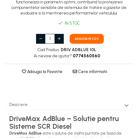
functioneaza in parametri optimi, contribuind la protejarea
componentelor sensibile ale sistemului de tratare a gazelor de
evacuare si la mentinerea performantelor vehiculului.
IN STOC
ADAUGA IN COS
Cod Produs:
DRIV ADBLUE 10L
Ai nevoie de ajutor?
0774560560
Adauga la Favorite
Cere informatii
Descriere
DriveMax AdBlue – Solutie pentru
Sisteme SCR Diesel
DriveMax AdBlue
este o solutie de inalta puritate pe baza de