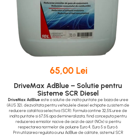
DOT 3
95 Ah
DOT 4
VARTA
DOT 5.1
74 Ah
65,00 Lei
DriveMax AdBlue – Solutie pentru
Sisteme SCR Diesel
DriveMax AdBlue
este o solutie de inalta puritate pe baza de uree
(AUS 32), dezvoltata pentru vehiculele diesel echipate cu sistem de
reducere catalitica selectiva (SCR). Formula contine 32,5% uree de
inalta puritate si 67,5% apa demineralizata, fiind conceputa pentru
reducerea emisiilor nocive de oxizi de azot (NOx) si pentru
respectarea normelor de poluare Euro 4, Euro 5 si Euro 6.
Prin utilizarea regulata a unui AdBlue de calitate, sistemul SCR