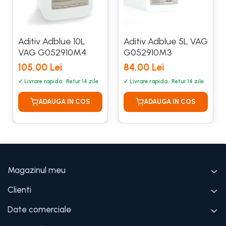
Aditiv Adblue 10L
Aditiv Adblue 5L VAG
VAG G052910M4
G052910M3
105,00 Lei
84,00 Lei
Magazinul meu
Clienti
Date comerciale