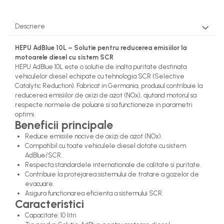
Descriere
HEPU AdBlue 10L – Solutie pentru reducerea emisiilor la
motoarele diesel cu sistem SCR
HEPU AdBlue 10L este o solutie de inalta puritate destinata
vehiculelor diesel echipate cu tehnologia SCR (Selective
Catalytic Reduction). Fabricat in Germania, produsul contribuie la
reducerea emisiilor de oxizi de azot (NOx), ajutand motorul sa
respecte normele de poluare si sa functioneze in parametri
optimi.
Beneficii principale
Reduce emisiile nocive de oxizi de azot (NOx).
Compatibil cu toate vehiculele diesel dotate cu sistem
AdBlue/SCR.
Respecta standardele internationale de calitate si puritate.
Contribuie la protejarea sistemului de tratare a gazelor de
evacuare.
Asigura functionarea eficienta a sistemului SCR.
Caracteristici
Capacitate: 10 litri