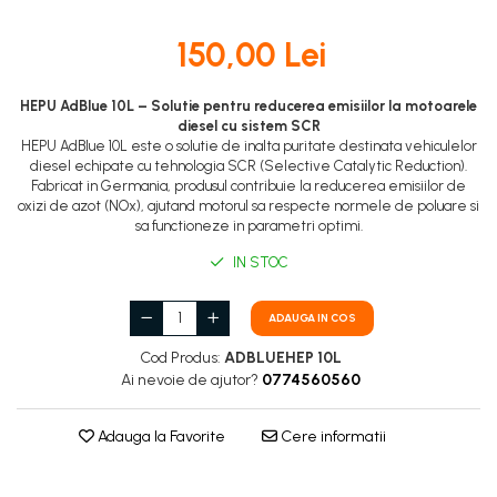
DOT 3
95 Ah
DOT 4
150,00 Lei
VARTA
DOT 5.1
74 Ah
HEPU AdBlue 10L – Solutie pentru reducerea emisiilor la motoarele
diesel cu sistem SCR
HEPU AdBlue 10L este o solutie de inalta puritate destinata vehiculelor
diesel echipate cu tehnologia SCR (Selective Catalytic Reduction).
Fabricat in Germania, produsul contribuie la reducerea emisiilor de
oxizi de azot (NOx), ajutand motorul sa respecte normele de poluare si
sa functioneze in parametri optimi.
IN STOC
ADAUGA IN COS
Cod Produs:
ADBLUEHEP 10L
Ai nevoie de ajutor?
0774560560
Adauga la Favorite
Cere informatii