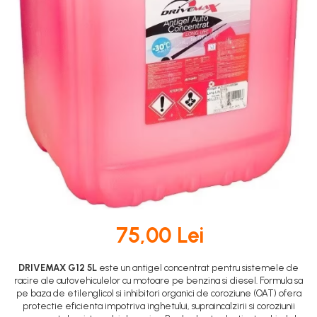
DOT 3
95 Ah
DOT 4
VARTA
DOT 5.1
74 Ah
75,00 Lei
DRIVEMAX G12 5L
este un antigel concentrat pentru sistemele de
racire ale autovehiculelor cu motoare pe benzina si diesel. Formula sa
pe baza de etilenglicol si inhibitori organici de coroziune (OAT) ofera
protectie eficienta impotriva inghetului, supraincalzirii si coroziunii