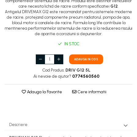
componentelor sistemului de racire. Produsul este destinat vehiculelor
care necesita lichid de racire conform specificatiei
G12
.
Antigelul DRIVEMAX G12 este recomandat pentru sistemele moderne
de racire, protejand componente precum radiatorul, pompa de apa,
blocul motor si canalele de racire. Formula long life contribuie la
mentinerea performantelor sistemului de racire si la reducerea riscului
de aparitie a coroziunii si depunerilor.
IN STOC
ADAUGA IN COS
Cod Produs:
DRIV G12 5L
Ai nevoie de ajutor?
0774560560
Adauga la Favorite
Cere informatii
Descriere