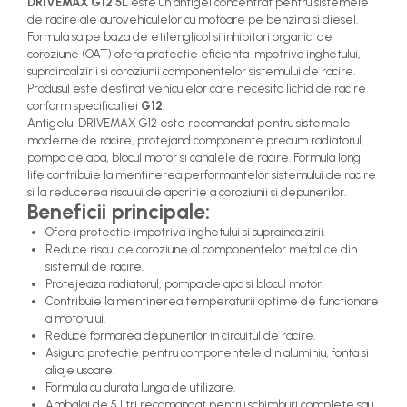
DRIVEMAX G12 5L
este un antigel concentrat pentru sistemele
de racire ale autovehiculelor cu motoare pe benzina si diesel.
Formula sa pe baza de etilenglicol si inhibitori organici de
coroziune (OAT) ofera protectie eficienta impotriva inghetului,
supraincalzirii si coroziunii componentelor sistemului de racire.
Produsul este destinat vehiculelor care necesita lichid de racire
conform specificatiei
G12
.
Antigelul DRIVEMAX G12 este recomandat pentru sistemele
moderne de racire, protejand componente precum radiatorul,
pompa de apa, blocul motor si canalele de racire. Formula long
life contribuie la mentinerea performantelor sistemului de racire
si la reducerea riscului de aparitie a coroziunii si depunerilor.
Beneficii principale:
Ofera protectie impotriva inghetului si supraincalzirii.
Reduce riscul de coroziune al componentelor metalice din
sistemul de racire.
Protejeaza radiatorul, pompa de apa si blocul motor.
Contribuie la mentinerea temperaturii optime de functionare
a motorului.
Reduce formarea depunerilor in circuitul de racire.
Asigura protectie pentru componentele din aluminiu, fonta si
aliaje usoare.
Formula cu durata lunga de utilizare.
Ambalaj de 5 litri recomandat pentru schimburi complete sau