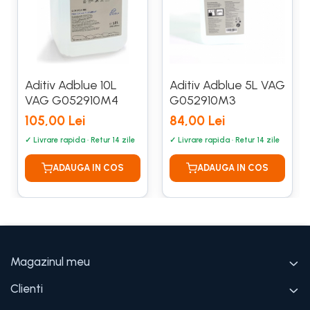
Aditiv Adblue 10L
Aditiv Adblue 5L VAG
VAG G052910M4
G052910M3
105,00 Lei
84,00 Lei
Magazinul meu
Clienti