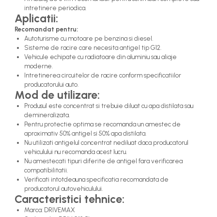
intretinere periodica.
Aplicatii:
Recomandat pentru:
Autoturisme cu motoare pe benzina si diesel.
Sisteme de racire care necesita antigel tip G12.
Vehicule echipate cu radiatoare din aluminiu sau aliaje
moderne.
Intretinerea circuitelor de racire conform specificatiilor
producatorului auto.
Mod de utilizare:
Produsul este concentrat si trebuie diluat cu apa distilata sau
demineralizata.
Pentru protectie optima se recomanda un amestec de
aproximativ 50% antigel si 50% apa distilata.
Nu utilizati antigelul concentrat nediluat daca producatorul
vehiculului nu recomanda acest lucru.
Nu amestecati tipuri diferite de antigel fara verificarea
compatibilitatii.
Verificati intotdeauna specificatia recomandata de
producatorul autovehiculului.
Caracteristici tehnice:
Marca: DRIVEMAX