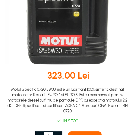
DOT 3
95 Ah
DOT 4
VARTA
DOT 5.1
74 Ah
323,00 Lei
Motul Specific 0720 5W30 este un lubrifiant 100% sintetic destinat
motoarelor Renault EURO 4 si EURO 5. Este recomandat pentru
motoarele diesel cu filtru de particule DPF, cu exceptia motorului 2.2
dCi DPF. Specificatii si certificari: ACEA C4 Aprobari OEM: Renault RN
0720
IN STOC