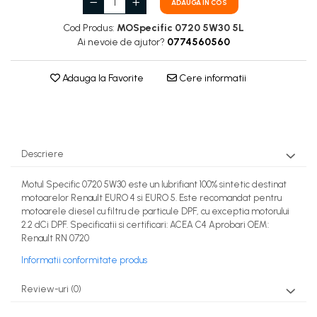
ADAUGA IN COS
Cod Produs:
MOSpecific 0720 5W30 5L
Ai nevoie de ajutor?
0774560560
Adauga la Favorite
Cere informatii
Descriere
Motul Specific 0720 5W30 este un lubrifiant 100% sintetic destinat
motoarelor Renault EURO 4 si EURO 5. Este recomandat pentru
motoarele diesel cu filtru de particule DPF, cu exceptia motorului
2.2 dCi DPF. Specificatii si certificari: ACEA C4 Aprobari OEM:
Renault RN 0720
Informatii conformitate produs
Review-uri
(0)