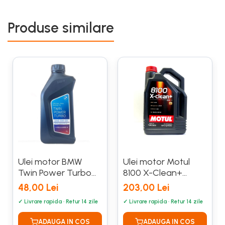
Produse similare
Ulei motor BMW
Ulei motor Motul
Twin Power Turbo
8100 X-Clean+
Longlife-04 5W30 1L
5W30 5L
48,00 Lei
203,00 Lei