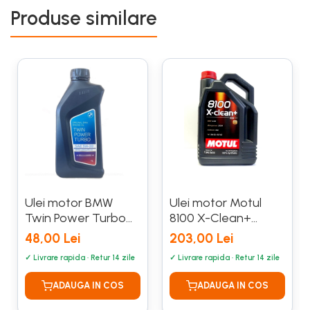
Produse similare
Ulei motor BMW
Ulei motor Motul
Twin Power Turbo
8100 X-Clean+
Longlife-04 5W30 1L
5W30 5L
48,00 Lei
203,00 Lei