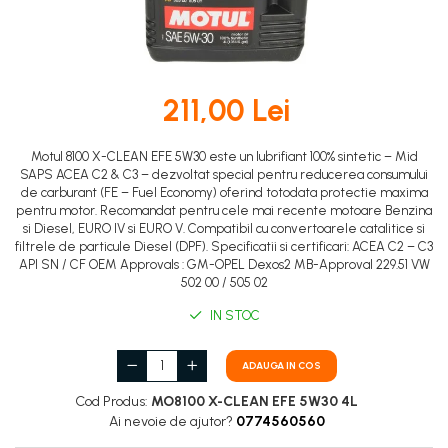
DOT 3
95 Ah
DOT 4
VARTA
DOT 5.1
74 Ah
211,00 Lei
Motul 8100 X-CLEAN EFE 5W30 este un lubrifiant 100% sintetic – Mid
SAPS ACEA C2 & C3 – dezvoltat special pentru reducerea consumului
de carburant (FE – Fuel Economy) oferind totodata protectie maxima
pentru motor. Recomandat pentru cele mai recente motoare Benzina
si Diesel, EURO IV si EURO V. Compatibil cu convertoarele catalitice si
filtrele de particule Diesel (DPF). Specificatii si certificari: ACEA C2 – C3
API SN / CF OEM Approvals : GM-OPEL Dexos2 MB-Approval 229.51 VW
502 00 / 505 02
IN STOC
ADAUGA IN COS
Cod Produs:
MO8100 X-CLEAN EFE 5W30 4L
Ai nevoie de ajutor?
0774560560