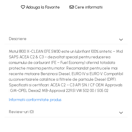
Adauga la Favorite
Cere informatii
Descriere
Motul 8100 X-CLEAN EFE 5W30 este un lubrifiant 100% sintetic – Mid
SAPS ACEA C2 & C3 – dezvoltat special pentru reducerea
consumului de carburant (FE – Fuel Economy) oferind totodata
protectie maxima pentru motor. Recomandat pentru cele mai
recente motoare Benzina si Diesel, EURO IV si EURO V. Compatibil
cu convertoarele catalitice si filtrele de particule Diesel (DPF).
Specificatii si certificari: ACEA C2 – C3 API SN / CF OEM Approvals
: GM-OPEL Dexos2 MB-Approval 229.51 VW 502 00 / 505 02
Informatii conformitate produs
Review-uri
(0)