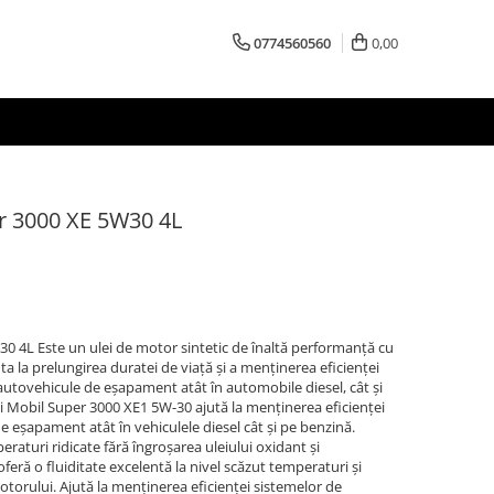
0774560560
0,00
r 3000 XE 5W30 4L
0 4L Este un ulei de motor sintetic de înaltă performanță cu
a la prelungirea duratei de viață și a menținerea eficienței
utovehicule de eșapament atât în ​​automobile diesel, cât și
cii Mobil Super 3000 XE1 5W-30 ajută la menținerea eficienței
e eșapament atât în ​​vehiculele diesel cât și pe benzină.
raturi ridicate fără îngroșarea uleiului oxidant și
eră o fluiditate excelentă la nivel scăzut temperaturi și
 motorului. Ajută la menținerea eficienței sistemelor de