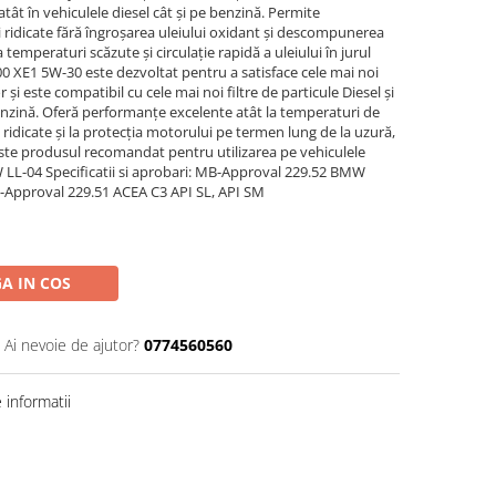
ât în ​​vehiculele diesel cât și pe benzină. Permite
 ridicate fără îngroșarea uleiului oxidant și descompunerea
a temperaturi scăzute și circulație rapidă a uleiului în jurul
00 XE1 5W-30 este dezvoltat pentru a satisface cele mai noi
 și este compatibil cu cele mai noi filtre de particule Diesel și
enzină. Oferă performanțe excelente atât la temperaturi de
e ridicate și la protecția motorului pe termen lung de la uzură,
ste produsul recomandat pentru utilizarea pe vehiculele
 LL-04 Specificatii si aprobari: MB-Approval 229.52 BMW
-Approval 229.51 ACEA C3 API SL, API SM
A IN COS
Ai nevoie de ajutor?
0774560560
informatii