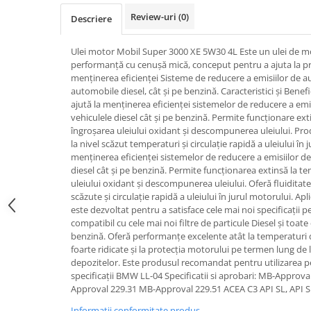
Antigel G12
Review-uri
(0)
Descriere
Antigel G12++
Ulei motor Mobil Super 3000 XE 5W30 4L Este un ulei de mot
Antigel G13
performanță cu cenușă mică, conceput pentru a ajuta la pre
Antigel VERDE
menținerea eficienței Sisteme de reducere a emisiilor de 
Lichid de frana
​​automobile diesel, cât și pe benzină. Caracteristici și Ben
ajută la menținerea eficienței sistemelor de reducere a emis
DOT 3
vehiculele diesel cât și pe benzină. Permite funcționare ext
DOT 4
îngroșarea uleiului oxidant și descompunerea uleiului. Prod
la nivel scăzut temperaturi și circulație rapidă a uleiului în 
DOT 5.1
menținerea eficienței sistemelor de reducere a emisiilor de 
Becuri auto
diesel cât și pe benzină. Permite funcționarea extinsă la te
Becuri LED
uleiului oxidant și descompunerea uleiului. Oferă fluiditat
scăzute și circulație rapidă a uleiului în jurul motorului. A
Bec W5W
este dezvoltat pentru a satisface cele mai noi specificații p
H4
compatibil cu cele mai noi filtre de particule Diesel și toate
benzină. Oferă performanțe excelente atât la temperaturi d
H7
foarte ridicate și la protecția motorului pe termen lung de
H1
depozitelor. Este produsul recomandat pentru utilizarea p
specificații BMW LL-04 Specificatii si aprobari: MB-Approv
H3
Approval 229.31 MB-Approval 229.51 ACEA C3 API SL, API 
H7
Informatii conformitate produs