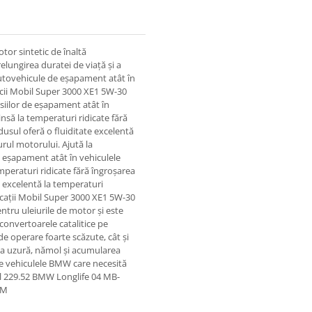
or sintetic de înaltă
lungirea duratei de viață și a
autovehicule de eșapament atât în
eficii Mobil Super 3000 XE1 5W-30
iilor de eșapament atât în ​​
insă la temperaturi ridicate fără
usul oferă o fluiditate excelentă
jurul motorului. Ajută la
eșapament atât în ​​vehiculele
mperaturi ridicate fără îngroșarea
e excelentă la temperaturi
plicații Mobil Super 3000 XE1 5W-30
entru uleiurile de motor și este
 convertoarele catalitice pe
e operare foarte scăzute, cât și
 la uzură, nămol și acumularea
e vehiculele BMW care necesită
al 229.52 BMW Longlife 04 MB-
SM