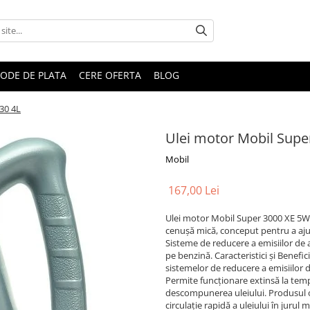
ODE DE PLATA
CERE OFERTA
BLOG
30 4L
Ulei motor Mobil Supe
Mobil
167,00 Lei
Ulei motor Mobil Super 3000 XE 5W3
cenușă mică, conceput pentru a ajut
Sisteme de reducere a emisiilor de a
pe benzină. Caracteristici și Benefi
sistemelor de reducere a emisiilor d
Permite funcționare extinsă la tempe
descompunerea uleiului. Produsul of
circulație rapidă a uleiului în jurul