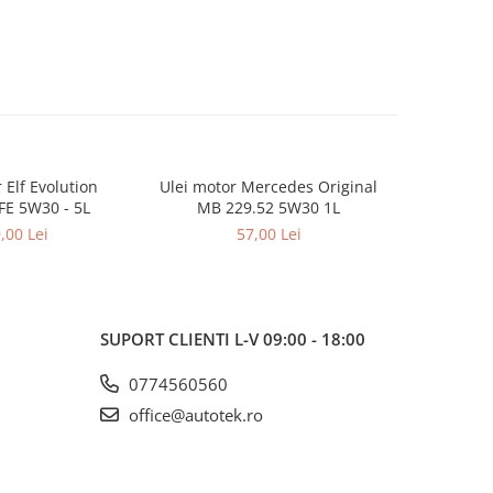
 Elf Evolution
Ulei motor Mercedes Original
Ulei mot
FE 5W30 - 5L
MB 229.52 5W30 1L
,00 Lei
57,00 Lei
SUPORT CLIENTI
L-V 09:00 - 18:00
0774560560
office@autotek.ro