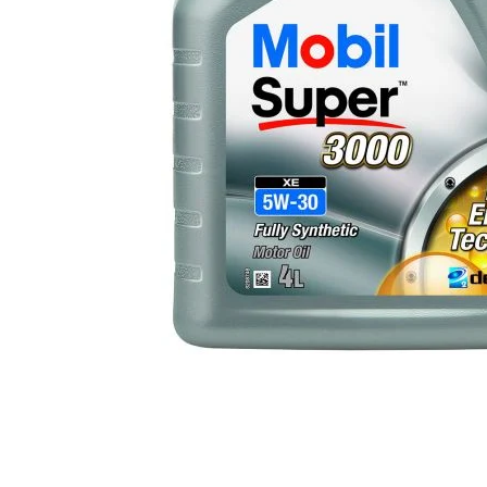
60 Ah
70 Ah
72 Ah
80 Ah
95 Ah
VARTA
74 Ah
Aditivi
AdBlue
Aditiv ulei
Aditivi Benzina
Aditivi Motorina - Diesel
Aditivi transmisie automata
Antigel
Antigel G11