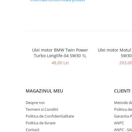
Consumabile
Kit distributie
Kit distributie BMW OE
Intretinere Auto
Accesorii
Accesorii Parbriz
Ulei motor BMW Twin Power
Ulei motor Motul
Anvelope si Jante
Turbo Longlife-04 5W30 1L
5W30
48,00 Lei
203,00
Curatat sistem aer conditionat
Detailing
Odorizante Auto
Odorizante Auto BMW OE
MAGAZINUL MEU
CLIENTI
Odorizante Paloma
Despre noi
Metode de
Spalare si Ingrijire
Termeni si Conditii
Politica d
Piese DACIA
Politica de Confidentialitate
Garantia 
Dacia Logan 1
Politica de livrare
ANPC
Contact
ANPC - SA
Motorizare 1.2 16 Valve