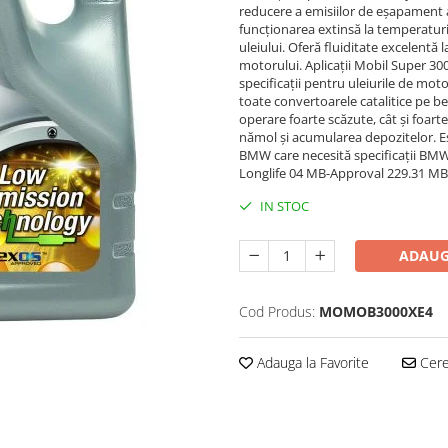
reducere a emisiilor de eșapament at
funcționarea extinsă la temperaturi
uleiului. Oferă fluiditate excelentă l
motorului. Aplicații Mobil Super 30
specificații pentru uleiurile de motor
toate convertoarele catalitice pe b
operare foarte scăzute, cât și foart
nămol și acumularea depozitelor. E
BMW care necesită specificații BMW
Longlife 04 MB-Approval 229.31 MB
IN STOC
ADAUG
Cod Produs:
MOMOB3000XE4
Adauga la Favorite
Cere 