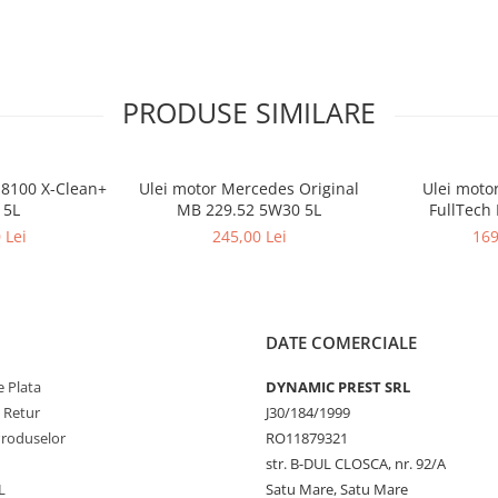
PRODUSE SIMILARE
 8100 X-Clean+
Ulei motor Mercedes Original
Ulei motor
 5L
MB 229.52 5W30 5L
FullTech 
 Lei
245,00 Lei
169
DATE COMERCIALE
 Plata
DYNAMIC PREST SRL
e Retur
J30/184/1999
Produselor
RO11879321
str. B-DUL CLOSCA, nr. 92/A
L
Satu Mare, Satu Mare