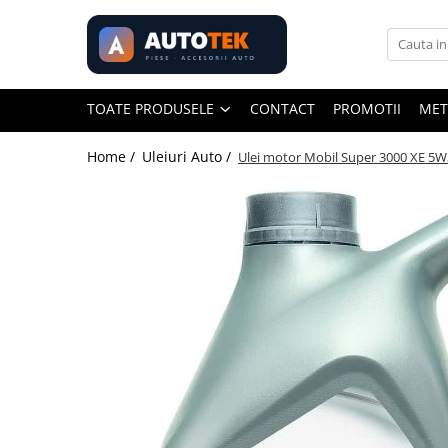
Toate Produsele
Accesorii Auto
TOATE PRODUSELE
CONTACT
PROMOTII
MET
Frigider auto
Home /
Uleiuri Auto /
Ulei motor Mobil Super 3000 XE 5W
Purificator Aer
Senzori de Parcare
Acumulatori
100 Ah
105 Ah
12 Ah
16 AH
18 Ah
5 Ah
50 Ah