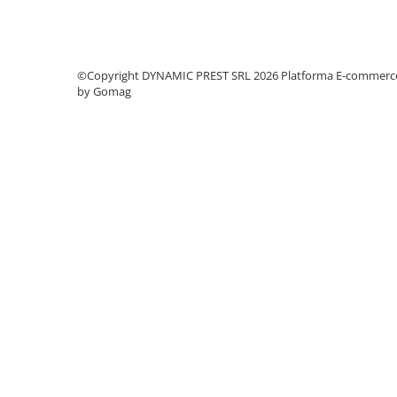
Produse de iarna
Solutii de dezghetat
Produse MOTO si ATV
©Copyright DYNAMIC PREST SRL 2026
Platforma E-commerc
by Gomag
Huse ATV
Huse MOTO
Intretinere Lant
Intretinere MOTO
Produse si Echipamente Service
Auto
Truse
Truse Conectori
Scule de mana
Aparat de sablat
Scule de mana
Tester presiune pneuri