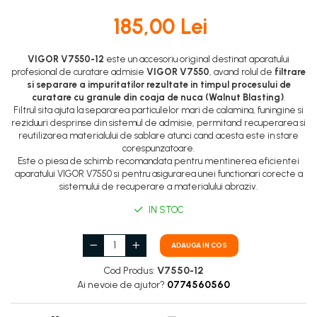
DOT 3
95 Ah
185,00 Lei
DOT 4
VARTA
DOT 5.1
74 Ah
VIGOR V7550-12
este un accesoriu original destinat aparatului
profesional de curatare admisie
VIGOR V7550
, avand rolul de
filtrare
si separare a impuritatilor rezultate in timpul procesului de
curatare cu granule din coaja de nuca (Walnut Blasting)
.
Filtrul sita ajuta la separarea particulelor mari de calamina, funingine si
reziduuri desprinse din sistemul de admisie, permitand recuperarea si
reutilizarea materialului de sablare atunci cand acesta este in stare
corespunzatoare.
Este o piesa de schimb recomandata pentru mentinerea eficientei
aparatului VIGOR V7550 si pentru asigurarea unei functionari corecte a
sistemului de recuperare a materialului abraziv.
IN STOC
ADAUGA IN COS
Cod Produs:
V7550-12
Ai nevoie de ajutor?
0774560560