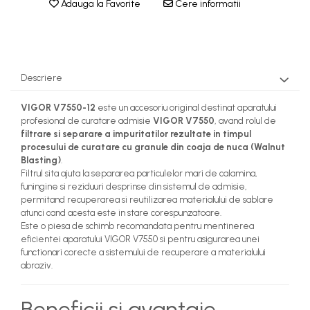
Adauga la Favorite
Cere informatii
Descriere
VIGOR V7550-12
este un accesoriu original destinat aparatului
profesional de curatare admisie
VIGOR V7550
, avand rolul de
filtrare si separare a impuritatilor rezultate in timpul
procesului de curatare cu granule din coaja de nuca (Walnut
Blasting)
.
Filtrul sita ajuta la separarea particulelor mari de calamina,
funingine si reziduuri desprinse din sistemul de admisie,
permitand recuperarea si reutilizarea materialului de sablare
atunci cand acesta este in stare corespunzatoare.
Este o piesa de schimb recomandata pentru mentinerea
eficientei aparatului VIGOR V7550 si pentru asigurarea unei
functionari corecte a sistemului de recuperare a materialului
abraziv.
Beneficii si avantaje