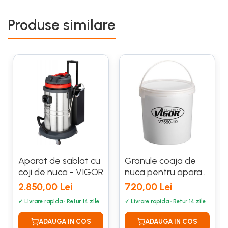
Produse similare
Aparat de sablat cu
Granule coaja de
coji de nuca - VIGOR
nuca pentru aparat
sablare VIGOR
2.850,00 Lei
720,00 Lei
V7550 10Kg