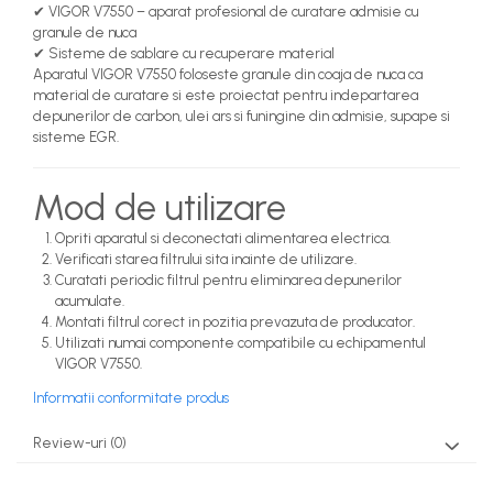
✔ VIGOR V7550 – aparat profesional de curatare admisie cu
granule de nuca
✔ Sisteme de sablare cu recuperare material
Aparatul VIGOR V7550 foloseste granule din coaja de nuca ca
material de curatare si este proiectat pentru indepartarea
depunerilor de carbon, ulei ars si funingine din admisie, supape si
sisteme EGR.
Mod de utilizare
Opriti aparatul si deconectati alimentarea electrica.
Verificati starea filtrului sita inainte de utilizare.
Curatati periodic filtrul pentru eliminarea depunerilor
acumulate.
Montati filtrul corect in pozitia prevazuta de producator.
Utilizati numai componente compatibile cu echipamentul
VIGOR V7550.
Informatii conformitate produs
Review-uri
(0)