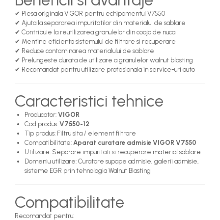
✔ Piesa originala VIGOR pentru echipamentul V7550
✔ Ajuta la separarea impuritatilor din materialul de sablare
✔ Contribuie la reutilizarea granulelor din coaja de nuca
✔ Mentine eficienta sistemului de filtrare si recuperare
✔ Reduce contaminarea materialului de sablare
✔ Prelungeste durata de utilizare a granulelor walnut blasting
✔ Recomandat pentru utilizare profesionala in service-uri auto
Caracteristici tehnice
Producator:
VIGOR
Cod produs:
V7550-12
Tip produs: Filtru sita / element filtrare
Compatibilitate:
Aparat curatare admisie VIGOR V7550
Utilizare: Separare impuritati si recuperare material sablare
Domeniu utilizare: Curatare supape admisie, galerii admisie,
sisteme EGR prin tehnologia Walnut Blasting
Compatibilitate
Recomandat pentru: