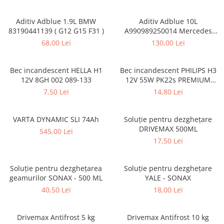
VARTA
DOT 4
Aditiv Adblue 1.9L BMW
Aditiv Adblue 10L
DOT 5.1
74 Ah
83190441139 ( G12 G15 F31 )
A990989250014 Mercedes
Benz CAMION
68,00 Lei
130,00 Lei
Bec incandescent HELLA H1
Bec incandescent PHILIPS H3
12V 8GH 002 089-133
12V 55W PK22s PREMIUM
12336 PRC1
7,50 Lei
14,80 Lei
VARTA DYNAMIC SLI 74Ah
Soluție pentru dezghețare
DRIVEMAX 500ML
545,00 Lei
17,50 Lei
Soluție pentru dezghețarea
Soluție pentru dezghețare
geamurilor SONAX - 500 ML
YALE - SONAX
40,50 Lei
18,00 Lei
Drivemax Antifrost 5 kg
Drivemax Antifrost 10 kg