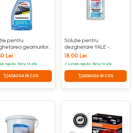
ție pentru
Soluție pentru
ghețarea geamurilor
dezghețare YALE -
AX - 500 ML
SONAX
0 Lei
18,00 Lei