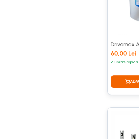
Piese DACIA
Dacia Logan 1
Motorizare 1.2 16 Valve
Produse de iarna
Solutii de dezghetat
Drivemax An
Produse MOTO si ATV
60,00 Lei
Huse ATV
Huse MOTO
Intretinere Lant
Intretinere MOTO
Produse si Echipamente Service
Auto
Truse
Truse Conectori
Scule de mana
Aparat de sablat