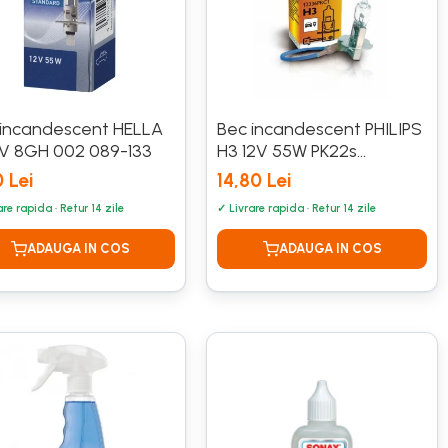
 incandescent HELLA
Bec incandescent PHILIPS
2V 8GH 002 089-133
H3 12V 55W PK22s
PREMIUM 12336 PRC1
 Lei
14,80 Lei