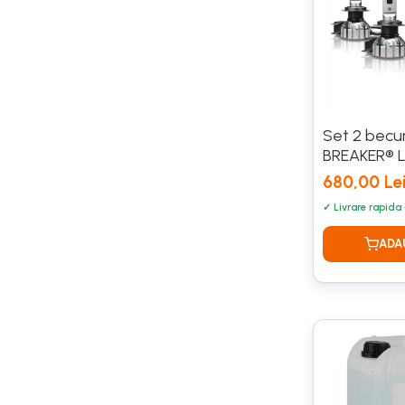
Scule de mana
Tester presiune pneuri
Tester tensiune
Uleiuri Auto
Set 2 becu
Ulei motor
BREAKER® 
0W-12
680,00 Le
0W-16
0W-20
0W-8
5W-30
5W-50
Clasic
SAE 50