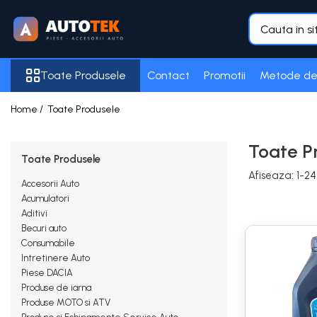
Toate Produsele
Toate Produsele
Contact
Promotii
Metode de
Accesorii Auto
Frigider auto
Home /
Toate Produsele
Purificator Aer
Senzori de Parcare
Toate P
Toate Produsele
Acumulatori
Afiseaza:
1-
24
100 Ah
Accesorii Auto
Acumulatori
105 Ah
Aditivi
Becuri auto
12 Ah
Consumabile
16 AH
Intretinere Auto
Piese DACIA
18 Ah
Produse de iarna
5 Ah
Produse MOTO si ATV