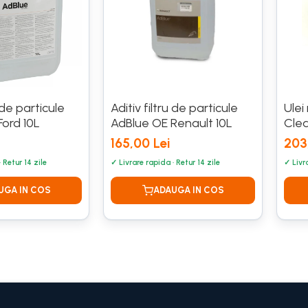
u de particule
Aditiv filtru de particule
Ulei
Ford 10L
AdBlue OE Renault 10L
Cle
165,00 Lei
203