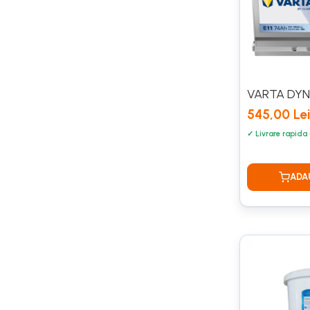
H3
H7
Consumabile
Kit distributie
Kit distributie BMW OE
VARTA DYN
Intretinere Auto
545,00 Lei
Accesorii
Accesorii Parbriz
Anvelope si Jante
Curatat sistem aer conditionat
Detailing
Odorizante Auto
Odorizante Auto BMW OE
Odorizante Paloma
Spalare si Ingrijire