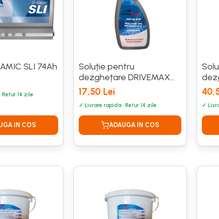
AMIC SLI 74Ah
Soluție pentru
Solu
dezghețare DRIVEMAX
dez
500ML
SON
17,50 Lei
40,5