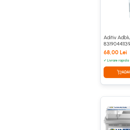
Antigel
Antigel G11
Antigel G12
Antigel G12++
Antigel G13
Aditiv Adbl
Antigel VERDE
83190441139 
Lichid de frana
68,00 Lei
DOT 3
DOT 4
DOT 5.1
Becuri auto
Becuri LED
Bec W5W
H4
H7
H1