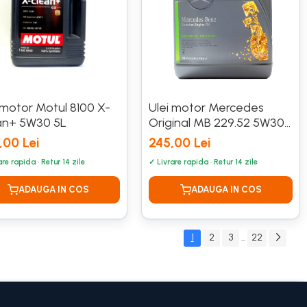
 motor Motul 8100 X-
Ulei motor Mercedes
an+ 5W30 5L
Original MB 229.52 5W30
5L
,00 Lei
245,00 Lei
1
2
3
22
...