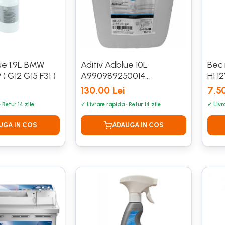
ue 1.9L BMW
Aditiv Adblue 10L
Bec
( G12 G15 F31 )
A990989250014
H1 1
Mercedes Benz CAMION
130,00 Lei
7,50