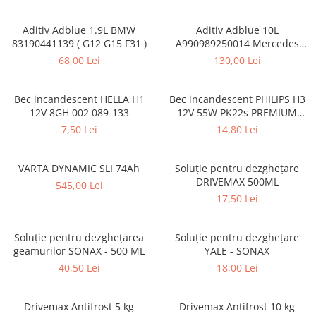
VARTA
DOT 4
Aditiv Adblue 1.9L BMW
Aditiv Adblue 10L
DOT 5.1
74 Ah
83190441139 ( G12 G15 F31 )
A990989250014 Mercedes
Benz CAMION
68,00 Lei
130,00 Lei
Bec incandescent HELLA H1
Bec incandescent PHILIPS H3
12V 8GH 002 089-133
12V 55W PK22s PREMIUM
12336 PRC1
7,50 Lei
14,80 Lei
VARTA DYNAMIC SLI 74Ah
Soluție pentru dezghețare
DRIVEMAX 500ML
545,00 Lei
17,50 Lei
Soluție pentru dezghețarea
Soluție pentru dezghețare
geamurilor SONAX - 500 ML
YALE - SONAX
40,50 Lei
18,00 Lei
Drivemax Antifrost 5 kg
Drivemax Antifrost 10 kg