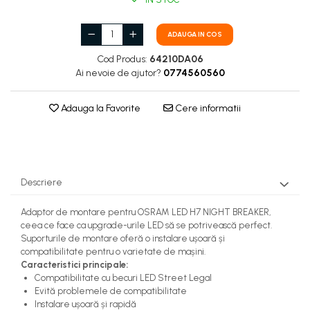
ADAUGA IN COS
Cod Produs:
64210DA06
Ai nevoie de ajutor?
0774560560
Adauga la Favorite
Cere informatii
Descriere
Adaptor de montare pentru OSRAM LED H7 NIGHT BREAKER,
ceea ce face ca upgrade-urile LED să se potrivească perfect.
Suporturile de montare oferă o instalare ușoară și
compatibilitate pentru o varietate de mașini.
Caracteristici principale:
Compatibilitate cu becuri LED Street Legal
Evită problemele de compatibilitate
Instalare ușoară și rapidă