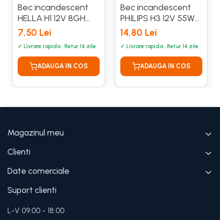
Bec incandescent
Bec incandescent
HELLA H1 12V 8GH
PHILIPS H3 12V 55W
002 089-133
PK22s PREMIUM
7,50 Lei
14,80 Lei
12336 PRC1
Magazinul meu
Clienti
Date comerciale
Suport clienti
L-V 09:00 - 18:00