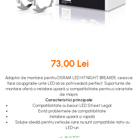
DOT 3
95 Ah
DOT 4
VARTA
DOT 5.1
74 Ah
73,00 Lei
Adaptor de montare pentru OSRAM LED H7 NIGHT BREAKER, ceea ce
face ca upgrade-urile LED să se potrivească perfect. Suporturile de
montare oferă o instalare ușoară și compatibilitate pentru o varietate
de mașini.
Caracteristici principale:
Compatibilitate cu becuri LED Street Legal
Evită problemele de compatibilitate
Instalare ușoară și rapidă
Soluție ideală pentru vehicule care nu sunt compatibile nativ cu
LED-uri
IN STOC