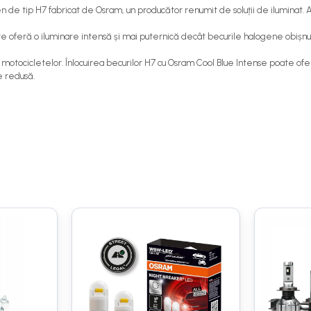
 tip H7 fabricat de Osram, un producător renumit de soluții de iluminat. Ac
re oferă o iluminare intensă și mai puternică decât becurile halogene obișnuit
i motocicletelor. Înlocuirea becurilor H7 cu Osram Cool Blue Intense poate ofe
e redusă.