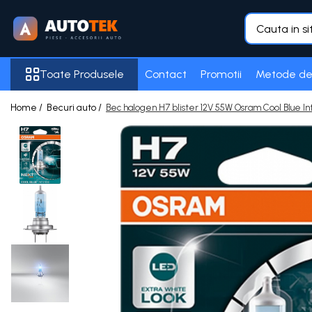
Toate Produsele
Toate Produsele
Contact
Promotii
Metode de
Accesorii Auto
Frigider auto
Home /
Becuri auto /
Bec halogen H7 blister 12V 55W Osram Cool Blue 
Purificator Aer
Senzori de Parcare
Acumulatori
100 Ah
105 Ah
12 Ah
16 AH
18 Ah
5 Ah