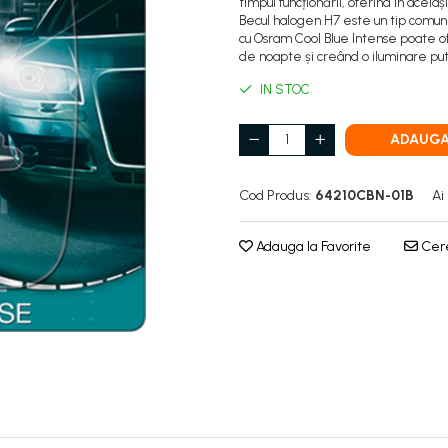
timpul funcționării, oferind în acela
Becul halogen H7 este un tip comun de
cu Osram Cool Blue Intense poate of
de noapte și creând o iluminare pute
IN STOC
ADAUGA
Cod Produs:
64210CBN-01B
Ai
Adauga la Favorite
Cere