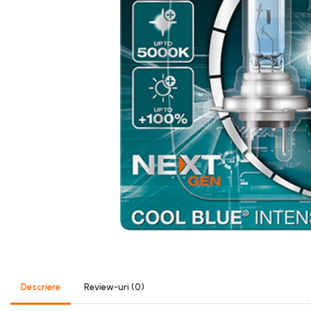
50 Ah
60 Ah
70 Ah
72 Ah
80 Ah
95 Ah
VARTA
74 Ah
Aditivi
AdBlue
Aditiv ulei
Aditivi Benzina
Aditivi Motorina - Diesel
Descriere
Review-uri
(0)
Aditivi transmisie automata