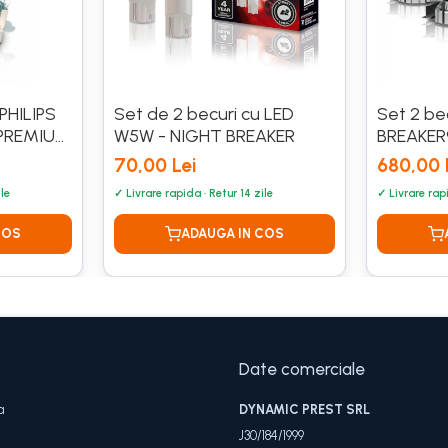
PHILIPS
Set de 2 becuri cu LED
Set 2 be
 PREMIUM
W5W - NIGHT BREAKER
BREAKER
70,00 Lei
680,00 
Date comerciale
a
DYNAMIC PREST SRL
J30/184/1999