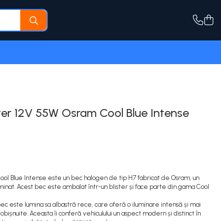
ter 12V 55W Osram Cool Blue Intense
 Blue Intense este un bec halogen de tip H7 fabricat de Osram, un
uminat. Acest bec este ambalat într-un blister și face parte din gama Cool
 bec este lumina sa albastră rece, care oferă o iluminare intensă și mai
ișnuite. Aceasta îi conferă vehiculului un aspect modern și distinct în