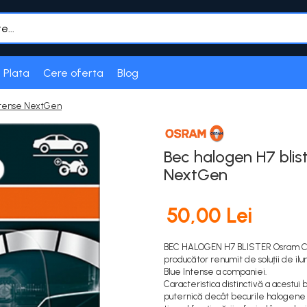
 Plata
Cere oferta
Blog
Intense NextGen
Bec halogen H7 blis
NextGen
50,00 Lei
BEC HALOGEN H7 BLISTER Osram Cool
producător renumit de soluții de il
Blue Intense a companiei.
Caracteristica distinctivă a acestui
puternică decât becurile halogene ob