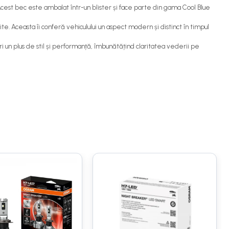
est bec este ambalat într-un blister și face parte din gama Cool Blue
e. Aceasta îi conferă vehiculului un aspect modern și distinct în timpul
ri un plus de stil și performanță, îmbunătățind claritatea vederii pe