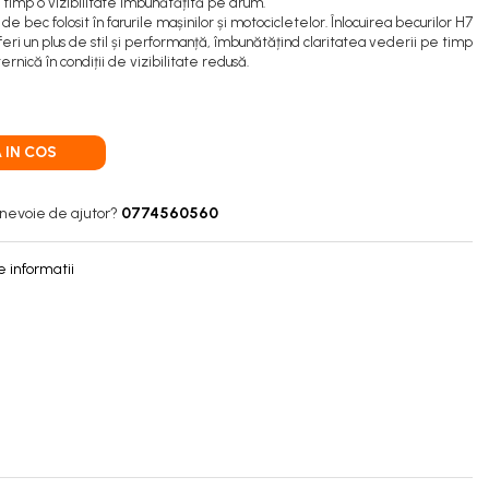
și timp o vizibilitate îmbunătățită pe drum.
 bec folosit în farurile mașinilor și motocicletelor. Înlocuirea becurilor H7
eri un plus de stil și performanță, îmbunătățind claritatea vederii pe timp
rnică în condiții de vizibilitate redusă.
 IN COS
 nevoie de ajutor?
0774560560
 informatii