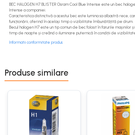
Antigel
BEC HALOGEN H7 BLISTER Osram Cool Blue Intense este un bec halogen de
Intense a companiei.
Antigel G11
Caracteristica distinctivă a acestui bec este lumina sa albastră rece, ca
Antigel G12
funcționării, oferind în același timp o vizibilitate îmbunătățită pe drum.
Becul halogen H7 este un tip comun de bec folosit în farurile mașinilor ș
Antigel G12++
timp de noapte și creând o iluminare puternică în condiții de vizibilitat
Antigel G13
Informatii conformitate produs
Antigel VERDE
Lichid de frana
DOT 3
DOT 4
Produse similare
DOT 5.1
Becuri auto
Becuri LED
Bec W5W
H4
H7
H1